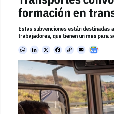
formación en trans
Estas subvenciones están destinadas a 
trabajadores, que tienen un mes para so
WhatsApp
LinkedIn
X
Facebook
Copy
Email
Link