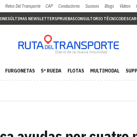
Retos Del Transporte
CAP
Conductores
Sucesos
Blogs
Vídeos
IONES
ÚLTIMAS NEWSLETTERS
PRUEBAS
CONSULTORIO TÉCNICO
DESCAR
FURGONETAS
5º RUEDA
FLOTAS
MULTIMODAL
SUPP
ca ayudas por cuatro m