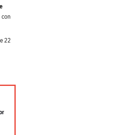
e
 con
de 22
or