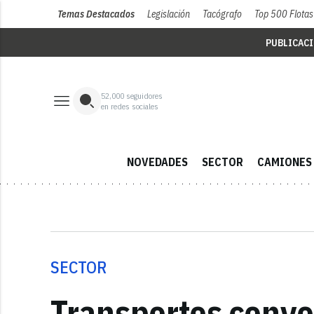
Temas Destacados
Legislación
Tacógrafo
Top 500 Flotas
PUBLICAC
52,000
seguidores
en redes sociales
NOVEDADES
SECTOR
CAMIONES
SECTOR
Transportes convo