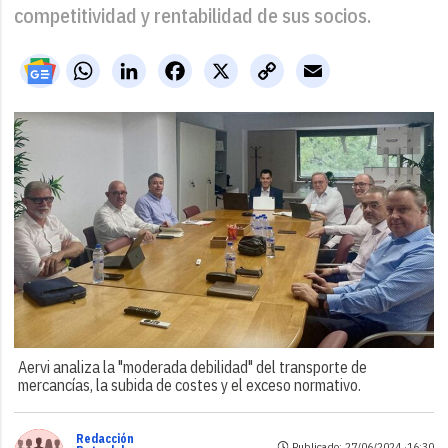
competitividad y rentabilidad de sus socios.
WhatsApp
LinkedIn
Facebook
X
Copy
Email
Link
Aervi analiza la "moderada debilidad" del transporte de
mercancías, la subida de costes y el exceso normativo.
Redacción
Publicado: 27/06/2024 ·
16:30