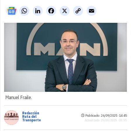
WhatsApp
LinkedIn
Facebook
X
Copy
Email
Link
Manuel Fraile.
Redacción
Publicado: 26/09/2025 ·
14:45
Ruta del
Transporte
Actualizado: 29/09/2025 · 09:55