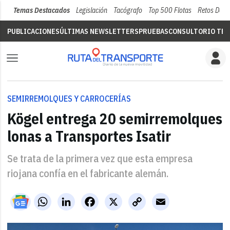
Temas Destacados
Legislación
Tacógrafo
Top 500 Flotas
Retos Del 
PUBLICACIONES
ÚLTIMAS NEWSLETTERS
PRUEBAS
CONSULTORIO TÉC
SEMIRREMOLQUES Y CARROCERÍAS
Kögel entrega 20 semirremolques
lonas a Transportes Isatir
Se trata de la primera vez que esta empresa
riojana confía en el fabricante alemán.
WhatsApp
LinkedIn
Facebook
X
Copy
Email
Link