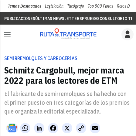
Temas Destacados
Legislación
Tacógrafo
Top 500 Flotas
Retos Del 
PUBLICACIONES
ÚLTIMAS NEWSLETTERS
PRUEBAS
CONSULTORIO TÉC
SEMIRREMOLQUES Y CARROCERÍAS
Schmitz Cargobull, mejor marca
2022 para los lectores de ETM
El fabricante de semirremolques se ha hecho con
el primer puesto en tres categorías de los premios
que organiza la editorial especializada.
WhatsApp
LinkedIn
Facebook
X
Copy
Email
Link