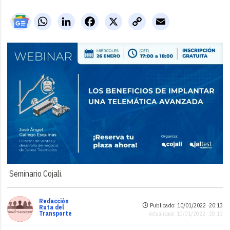
WhatsApp
LinkedIn
Facebook
X
Copy
Email
Link
Seminario Cojali.
Redacción
Publicado: 10/01/2022 ·
20:13
Ruta del
Transporte
Actualizado: 10/01/2022 · 20:13