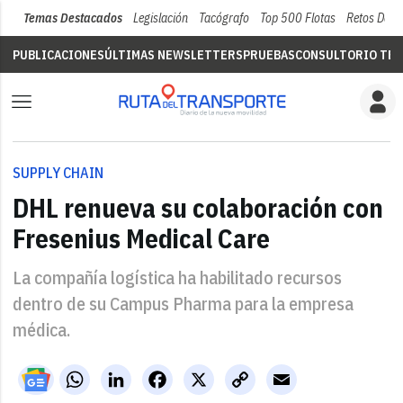
Temas Destacados
Legislación
Tacógrafo
Top 500 Flotas
Retos Del 
PUBLICACIONES
ÚLTIMAS NEWSLETTERS
PRUEBAS
CONSULTORIO TÉC
SUPPLY CHAIN
DHL renueva su colaboración con
Fresenius Medical Care
La compañía logística ha habilitado recursos
dentro de su Campus Pharma para la empresa
médica.
WhatsApp
LinkedIn
Facebook
X
Copy
Email
Link