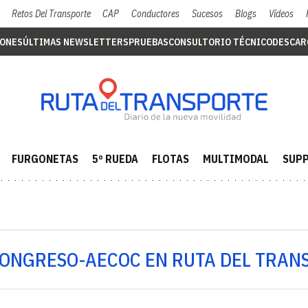
Retos Del Transporte
CAP
Conductores
Sucesos
Blogs
Vídeos
IONES
ÚLTIMAS NEWSLETTERS
PRUEBAS
CONSULTORIO TÉCNICO
DESCAR
FURGONETAS
5º RUEDA
FLOTAS
MULTIMODAL
SUPP
CONGRESO-AECOC EN RUTA DEL TRAN