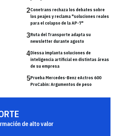
2
Conetrans rechaza los debates sobre
los peajes y reclama "soluciones reales
para el colapso de la AP-7"
3
Ruta del Transporte adapta su
newsletter durante agosto
4
Diessa implanta soluciones de
inteligencia artificial en distintas áreas
de su empresa
5
Prueba Mercedes-Benz eActros 600
ProCabin: Argumentos de peso
PORTE
rmación de alto valor