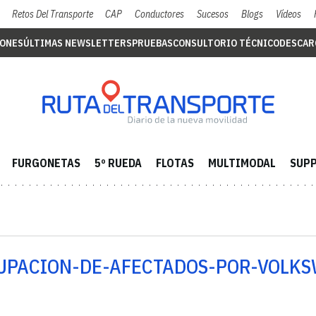
Retos Del Transporte
CAP
Conductores
Sucesos
Blogs
Vídeos
IONES
ÚLTIMAS NEWSLETTERS
PRUEBAS
CONSULTORIO TÉCNICO
DESCAR
FURGONETAS
5º RUEDA
FLOTAS
MULTIMODAL
SUPP
RUPACION-DE-AFECTADOS-POR-VOLKS