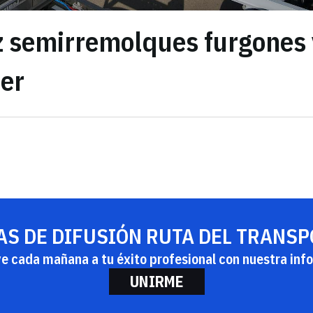
ez semirremolques furgones
ler
AS DE DIFUSIÓN RUTA DEL TRANS
ye cada mañana a tu éxito profesional con nuestra info
UNIRME