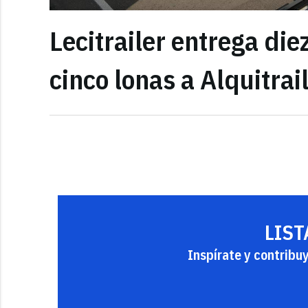
Lecitrailer entrega di
cinco lonas a Alquitrai
LIST
Inspírate y contribu