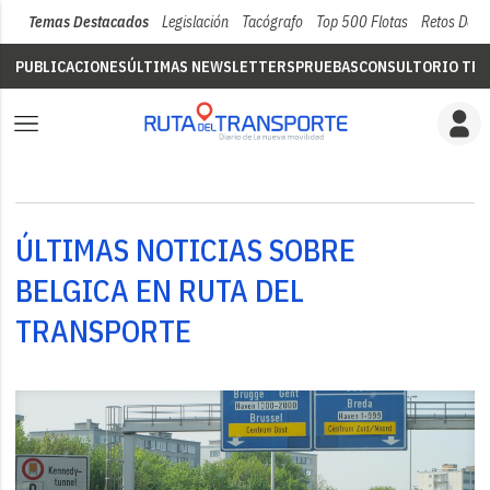
Temas Destacados
Legislación
Tacógrafo
Top 500 Flotas
Retos Del 
PUBLICACIONES
ÚLTIMAS NEWSLETTERS
PRUEBAS
CONSULTORIO TÉC
ÚLTIMAS NOTICIAS SOBRE
BELGICA EN RUTA DEL
TRANSPORTE