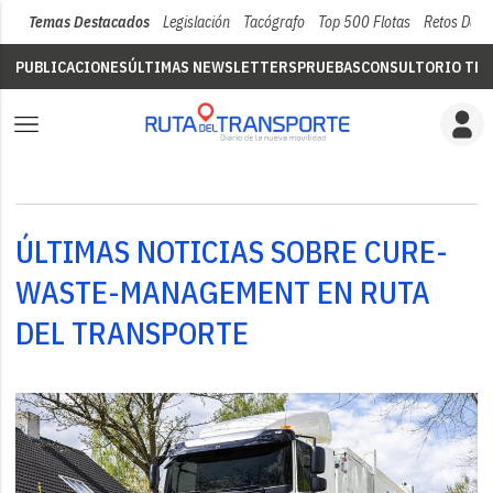
Temas Destacados
Legislación
Tacógrafo
Top 500 Flotas
Retos Del 
PUBLICACIONES
ÚLTIMAS NEWSLETTERS
PRUEBAS
CONSULTORIO TÉC
ÚLTIMAS NOTICIAS SOBRE CURE-
WASTE-MANAGEMENT EN RUTA
DEL TRANSPORTE