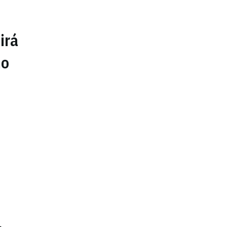
irá
no