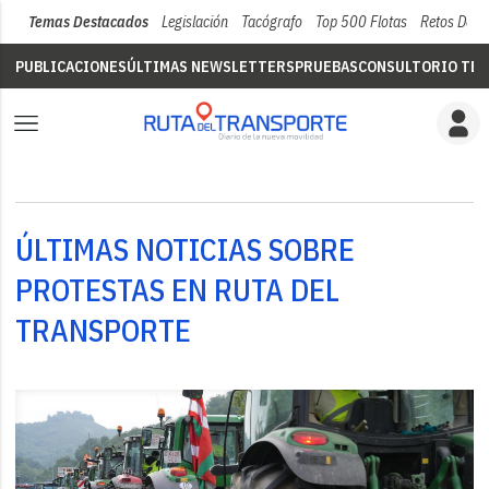
Temas Destacados
Legislación
Tacógrafo
Top 500 Flotas
Retos Del 
PUBLICACIONES
ÚLTIMAS NEWSLETTERS
PRUEBAS
CONSULTORIO TÉC
ÚLTIMAS NOTICIAS SOBRE
PROTESTAS EN RUTA DEL
TRANSPORTE