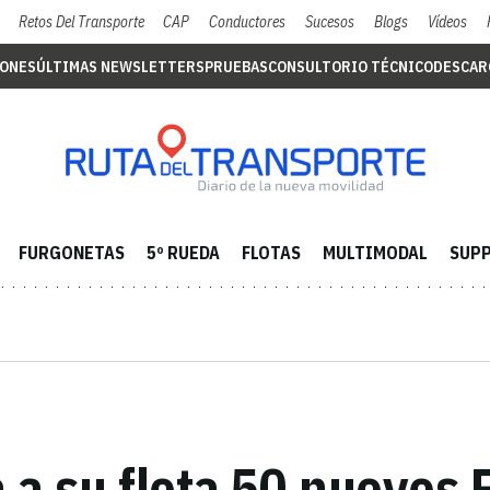
Retos Del Transporte
CAP
Conductores
Sucesos
Blogs
Vídeos
IONES
ÚLTIMAS NEWSLETTERS
PRUEBAS
CONSULTORIO TÉCNICO
DESCAR
FURGONETAS
5º RUEDA
FLOTAS
MULTIMODAL
SUPP
 a su flota 50 nuevos 