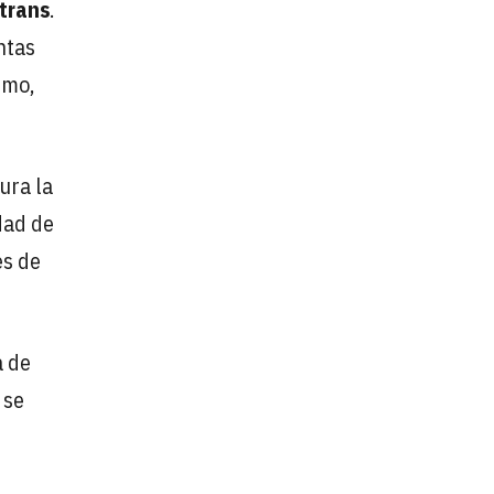
trans
.
ntas
umo,
ura la
idad de
es de
a de
 se