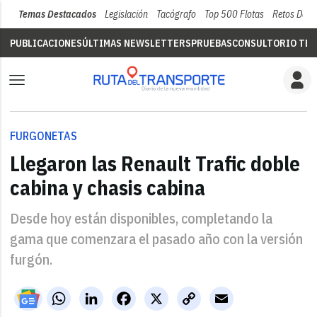
Temas Destacados
Legislación
Tacógrafo
Top 500 Flotas
Retos Del 
PUBLICACIONES
ÚLTIMAS NEWSLETTERS
PRUEBAS
CONSULTORIO TÉC
FURGONETAS
Llegaron las Renault Trafic doble
cabina y chasis cabina
Desde hoy están disponibles, completando la
gama que comenzara el pasado año con la versión
furgón.
WhatsApp
LinkedIn
Facebook
X
Copy
Email
Link