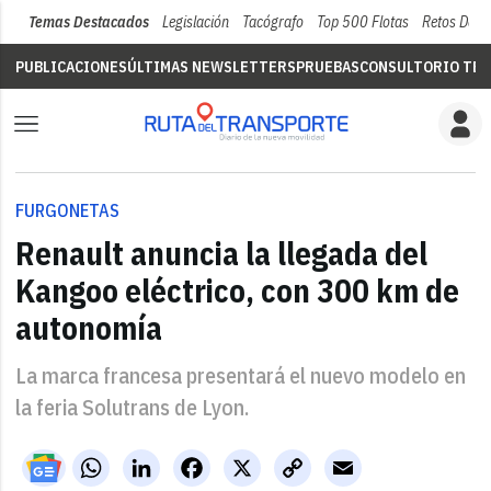
Temas Destacados
Legislación
Tacógrafo
Top 500 Flotas
Retos Del 
PUBLICACIONES
ÚLTIMAS NEWSLETTERS
PRUEBAS
CONSULTORIO TÉC
FURGONETAS
Renault anuncia la llegada del
Kangoo eléctrico, con 300 km de
autonomía
La marca francesa presentará el nuevo modelo en
la feria Solutrans de Lyon.
WhatsApp
LinkedIn
Facebook
X
Copy
Email
Link