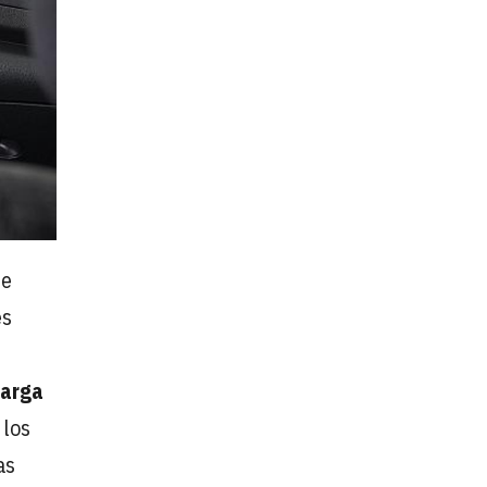
de
es
carga
 los
as