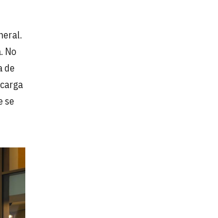
neral.
. No
a de
 carga
e se