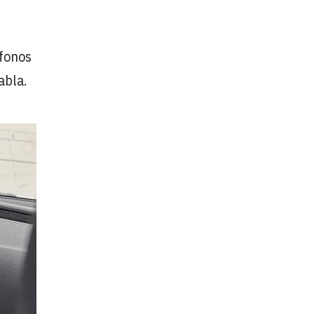
ófonos
abla.