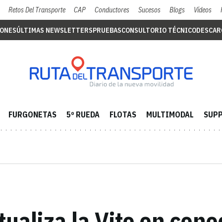
Retos Del Transporte
CAP
Conductores
Sucesos
Blogs
Vídeos
IONES
ÚLTIMAS NEWSLETTERS
PRUEBAS
CONSULTORIO TÉCNICO
DESCAR
FURGONETAS
5º RUEDA
FLOTAS
MULTIMODAL
SUPP
aliza la Vito en cone