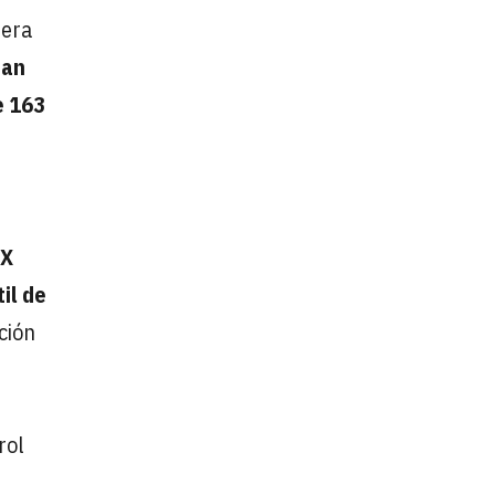
nera
tan
e 163
UX
il de
ción
rol