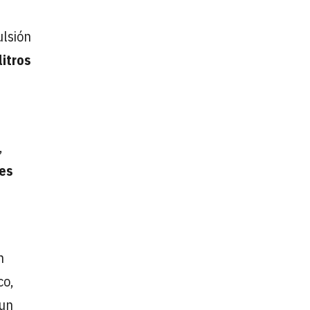
ulsión
litros
,
tes
n
co,
 un