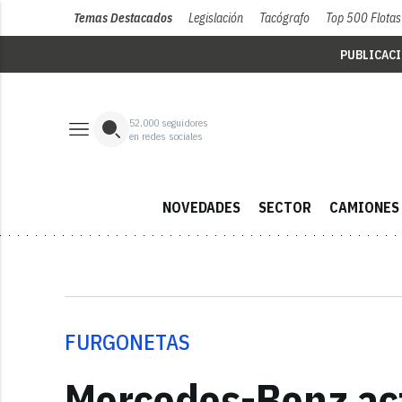
Temas Destacados
Legislación
Tacógrafo
Top 500 Flotas
PUBLICAC
52,000
seguidores
en redes sociales
NOVEDADES
SECTOR
CAMIONES
FURGONETAS
Mercedes-Benz actu