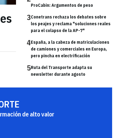
ProCabin: Argumentos de peso
jes
3
Conetrans rechaza los debates sobre
los peajes y reclama "soluciones reales
para el colapso de la AP-7"
4
España, a la cabeza de matriculaciones
de camiones y comerciales en Europa,
pero pincha en electrificación
5
Ruta del Transporte adapta su
newsletter durante agosto
PORTE
rmación de alto valor