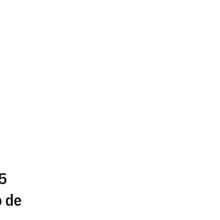
25
o de