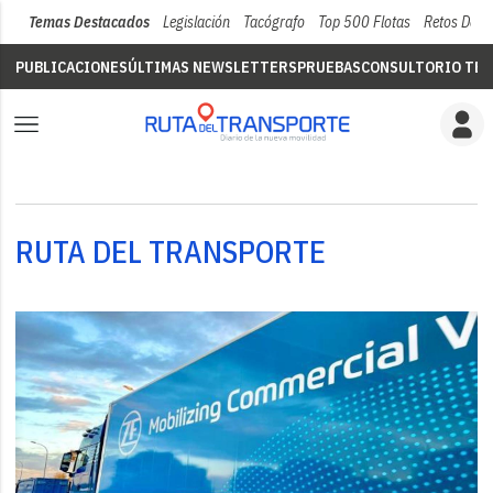
Temas Destacados
Legislación
Tacógrafo
Top 500 Flotas
Retos Del 
PUBLICACIONES
ÚLTIMAS NEWSLETTERS
PRUEBAS
CONSULTORIO TÉC
RUTA DEL TRANSPORTE