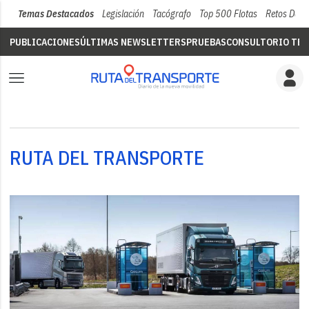
Temas Destacados
Legislación
Tacógrafo
Top 500 Flotas
Retos Del 
PUBLICACIONES
ÚLTIMAS NEWSLETTERS
PRUEBAS
CONSULTORIO TÉC
RUTA DEL TRANSPORTE