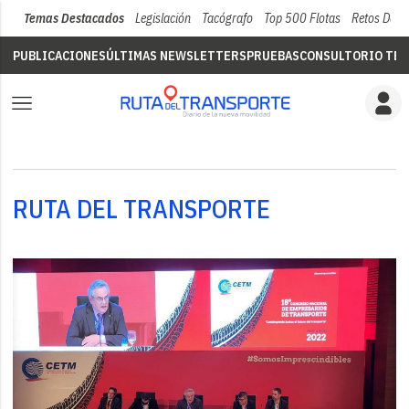
Temas Destacados
Legislación
Tacógrafo
Top 500 Flotas
Retos Del 
PUBLICACIONES
ÚLTIMAS NEWSLETTERS
PRUEBAS
CONSULTORIO TÉC
RUTA DEL TRANSPORTE