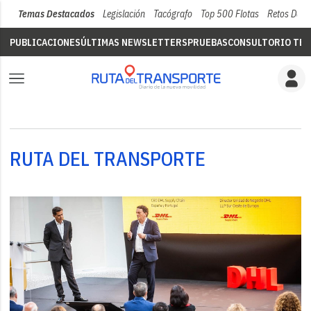
Temas Destacados
Legislación
Tacógrafo
Top 500 Flotas
Retos Del 
PUBLICACIONES
ÚLTIMAS NEWSLETTERS
PRUEBAS
CONSULTORIO TÉC
RUTA DEL TRANSPORTE