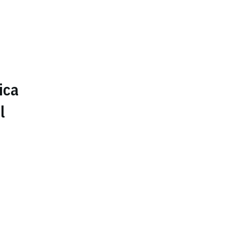
ica
l