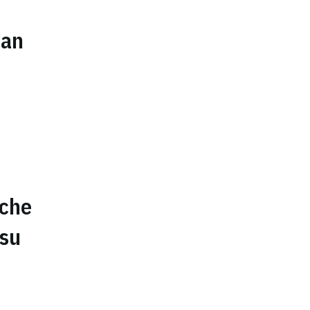
dan
sche
 su