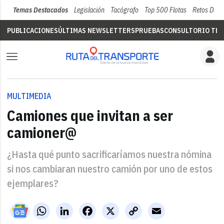
Temas Destacados
Legislación
Tacógrafo
Top 500 Flotas
Retos Del 
PUBLICACIONES
ÚLTIMAS NEWSLETTERS
PRUEBAS
CONSULTORIO TÉC
MULTIMEDIA
Camiones que invitan a ser
camioner@
¿Hasta qué punto sacrificaríamos nuestra nómina
si nos cambiaran nuestro camión por uno de estos
ejemplares?
WhatsApp
LinkedIn
Facebook
X
Copy
Email
Link