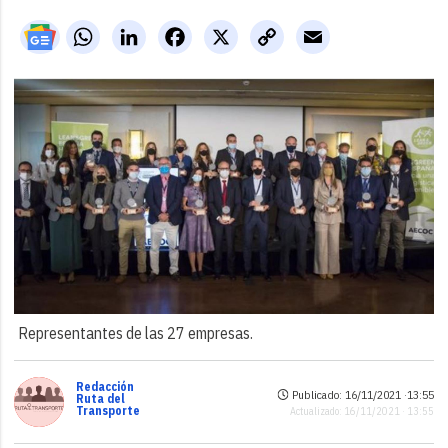
WhatsApp
LinkedIn
Facebook
X
Copy
Email
Link
Representantes de las 27 empresas.
Redacción
Publicado: 16/11/2021 ·
13:55
Ruta del
Transporte
Actualizado: 16/11/2021 · 13:55