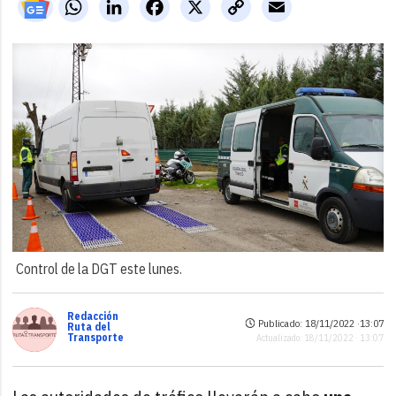
WhatsApp
LinkedIn
Facebook
X
Copy
Email
Link
Control de la DGT este lunes.
Redacción
Publicado: 18/11/2022 ·
13:07
Ruta del
Transporte
Actualizado: 18/11/2022 · 13:07