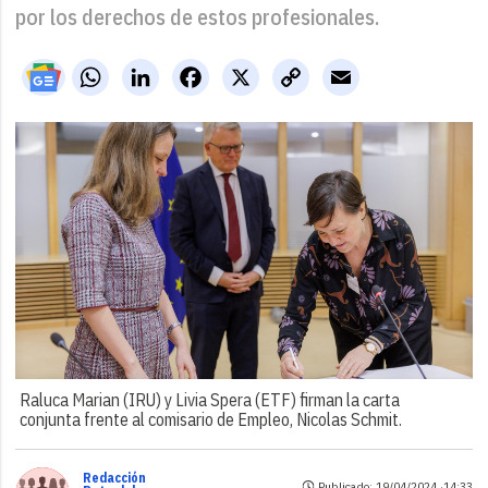
por los derechos de estos profesionales.
WhatsApp
LinkedIn
Facebook
X
Copy
Email
Link
Raluca Marian (IRU) y Livia Spera (ETF) firman la carta
conjunta frente al comisario de Empleo, Nicolas Schmit.
Redacción
Publicado: 19/04/2024 ·
14:33