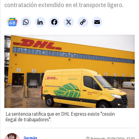
contratación extendido en el transporte ligero.
WhatsApp
LinkedIn
Facebook
X
Copy
Email
Link
La sentencia ratifica que en DHL Express existe "cesión
ilegal de trabajadores".
Germán
Publicado: 02/06/2026 ·
17:02