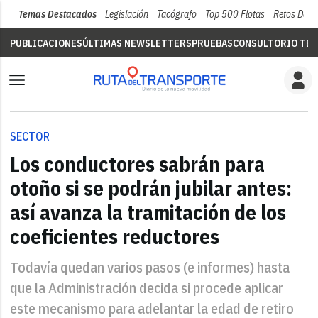
Temas Destacados
Legislación
Tacógrafo
Top 500 Flotas
Retos Del 
PUBLICACIONES
ÚLTIMAS NEWSLETTERS
PRUEBAS
CONSULTORIO TÉC
SECTOR
Los conductores sabrán para
otoño si se podrán jubilar antes:
así avanza la tramitación de los
coeficientes reductores
Todavía quedan varios pasos (e informes) hasta
que la Administración decida si procede aplicar
este mecanismo para adelantar la edad de retiro