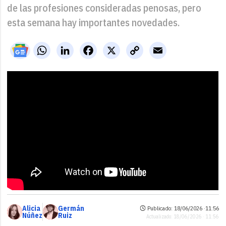
de las profesiones consideradas penosas, pero
esta semana hay importantes novedades.
WhatsApp
LinkedIn
Facebook
X
Copy
Email
Link
Alicia
Germán
Publicado: 18/06/2026 ·
11:56
Núñez
Ruiz
Actualizado: 18/06/2026 · 11:56