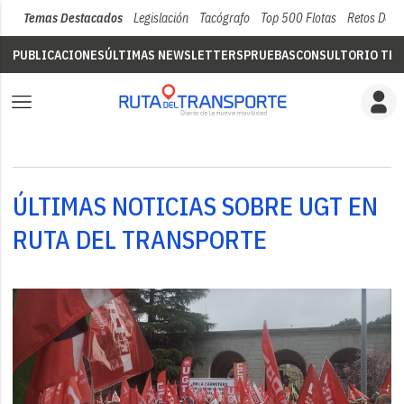
Temas Destacados
Legislación
Tacógrafo
Top 500 Flotas
Retos Del 
PUBLICACIONES
ÚLTIMAS NEWSLETTERS
PRUEBAS
CONSULTORIO TÉC
ÚLTIMAS NOTICIAS SOBRE UGT EN
RUTA DEL TRANSPORTE