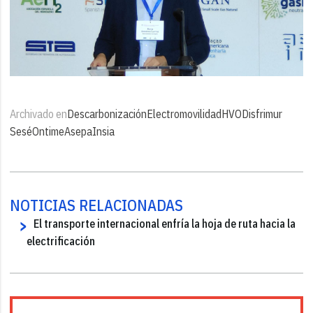
Archivado en
Descarbonización
Electromovilidad
HVO
Disfrimur
Sesé
Ontime
Asepa
Insia
NOTICIAS RELACIONADAS
El transporte internacional enfría la hoja de ruta hacia la
electrificación