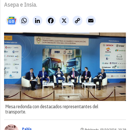
Asepa e Insia.
WhatsApp
LinkedIn
Facebook
X
Copy
Email
Link
Mesa redonda con destacados representantes del
transporte.
Pablo
Publicado: 03/10/2024 ·
20:29