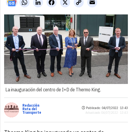
WhatsApp
LinkedIn
Facebook
X
Copy
Email
Link
La inauguración del centro de I+D de Thermo King.
Redacción
Publicado: 04/07/2022 ·
13:43
Ruta del
Transporte
Actualizado: 04/07/2022 · 13:43