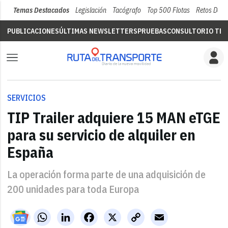
Temas Destacados
Legislación
Tacógrafo
Top 500 Flotas
Retos Del 
PUBLICACIONES
ÚLTIMAS NEWSLETTERS
PRUEBAS
CONSULTORIO TÉC
SERVICIOS
TIP Trailer adquiere 15 MAN eTGE
para su servicio de alquiler en
España
La operación forma parte de una adquisición de
200 unidades para toda Europa
WhatsApp
LinkedIn
Facebook
X
Copy
Email
Link