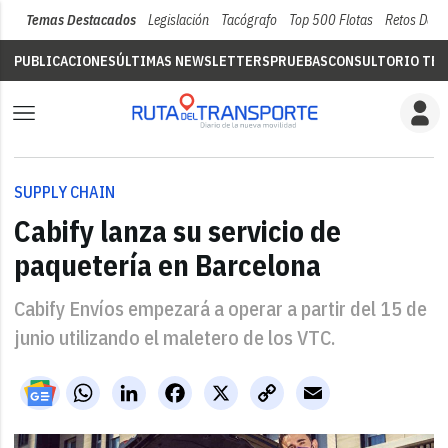
Temas Destacados
Legislación
Tacógrafo
Top 500 Flotas
Retos Del 
PUBLICACIONES
ÚLTIMAS NEWSLETTERS
PRUEBAS
CONSULTORIO TÉC
SUPPLY CHAIN
Cabify lanza su servicio de
paquetería en Barcelona
Cabify Envíos empezará a operar a partir del 15 de
junio utilizando el maletero de los VTC.
WhatsApp
LinkedIn
Facebook
X
Copy
Email
Link