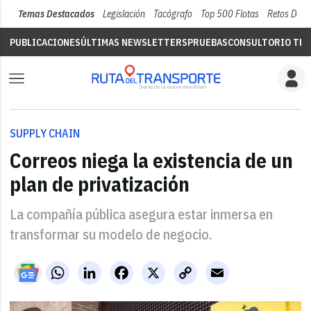
Temas Destacados
Legislación
Tacógrafo
Top 500 Flotas
Retos Del 
PUBLICACIONES
ÚLTIMAS NEWSLETTERS
PRUEBAS
CONSULTORIO TÉC
SUPPLY CHAIN
Correos niega la existencia de un
plan de privatización
La compañía pública asegura estar inmersa en
transformar su modelo de negocio.
WhatsApp
LinkedIn
Facebook
X
Copy
Email
Link