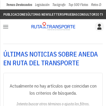
Temas Destacados
Legislación
Tacógrafo
Top 500 Flotas
Retos Del 
PUBLICACIONES
ÚLTIMAS NEWSLETTERS
PRUEBAS
CONSULTORIO TÉC
ÚLTIMAS NOTICIAS SOBRE ANEDA
EN RUTA DEL TRANSPORTE
Actualmente no hay artículos que coincidan con
los criterios de búsqueda.
Intenta buscar otros términos o ajusta los filtros.