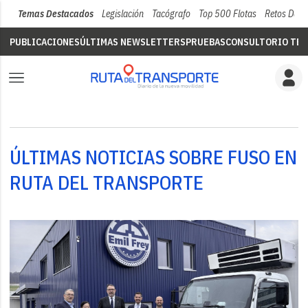
Temas Destacados
Legislación
Tacógrafo
Top 500 Flotas
Retos Del 
PUBLICACIONES
ÚLTIMAS NEWSLETTERS
PRUEBAS
CONSULTORIO TÉC
ÚLTIMAS NOTICIAS SOBRE FUSO EN
RUTA DEL TRANSPORTE