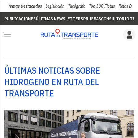
Temas Destacados
Legislación
Tacógrafo
Top 500 Flotas
Retos Del 
PUBLICACIONES
ÚLTIMAS NEWSLETTERS
PRUEBAS
CONSULTORIO TÉC
ÚLTIMAS NOTICIAS SOBRE
HIDROGENO EN RUTA DEL
TRANSPORTE