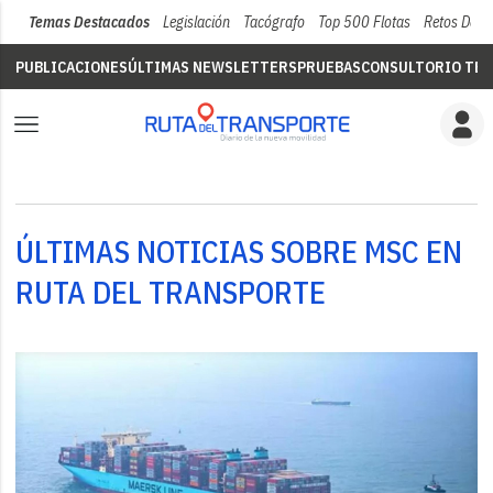
Temas Destacados
Legislación
Tacógrafo
Top 500 Flotas
Retos Del 
PUBLICACIONES
ÚLTIMAS NEWSLETTERS
PRUEBAS
CONSULTORIO TÉC
ÚLTIMAS NOTICIAS SOBRE MSC EN
RUTA DEL TRANSPORTE