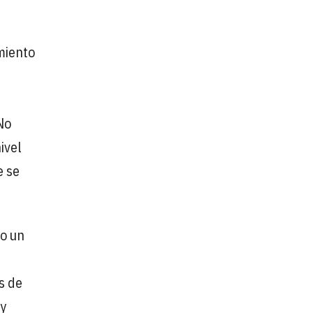
miento
No
ivel
e se
to un
s de
 y