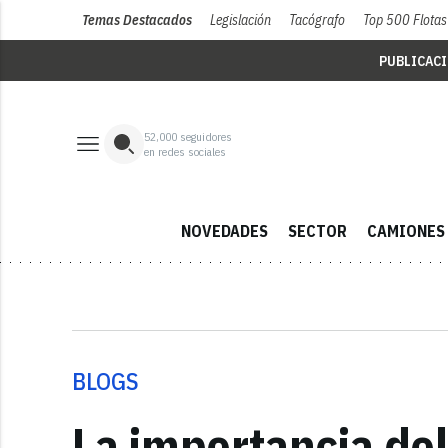
Temas Destacados
Legislación
Tacógrafo
Top 500 Flotas
PUBLICAC
52,000
seguidores
en redes sociales
NOVEDADES
SECTOR
CAMIONES
BLOGS
La importancia del