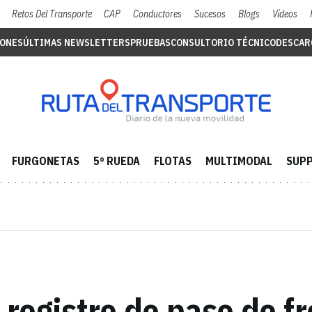
Retos Del Transporte
CAP
Conductores
Sucesos
Blogs
Vídeos
IONES
ÚLTIMAS NEWSLETTERS
PRUEBAS
CONSULTORIO TÉCNICO
DESCAR
FURGONETAS
5º RUEDA
FLOTAS
MULTIMODAL
SUPP
 registro de paso de f