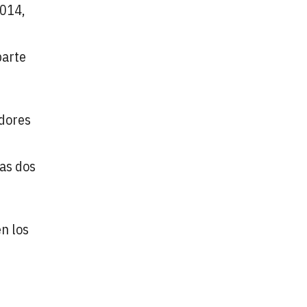
2014,
parte
adores
tas dos
en los