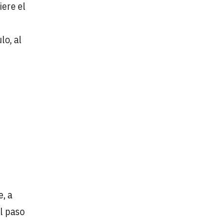
iere el
lo, al
, a
el paso