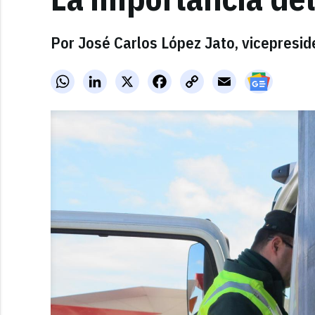
Por José Carlos López Jato, vicepresid
WhatsApp
LinkedIn
X
Facebook
Copy
Email
Link