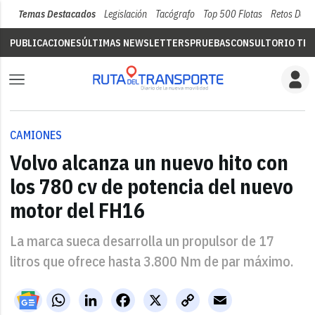
Temas Destacados
Legislación
Tacógrafo
Top 500 Flotas
Retos Del 
PUBLICACIONES
ÚLTIMAS NEWSLETTERS
PRUEBAS
CONSULTORIO TÉC
CAMIONES
Volvo alcanza un nuevo hito con
los 780 cv de potencia del nuevo
motor del FH16
La marca sueca desarrolla un propulsor de 17
litros que ofrece hasta 3.800 Nm de par máximo.
WhatsApp
LinkedIn
Facebook
X
Copy
Email
Link