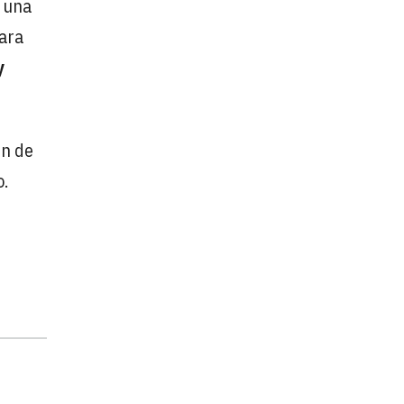
a una
ara
y
in de
o.