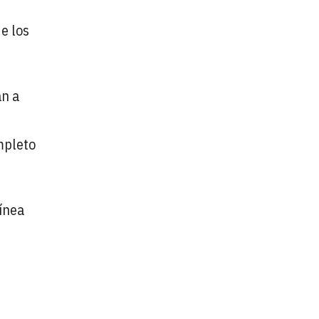
e los
án a
mpleto
línea