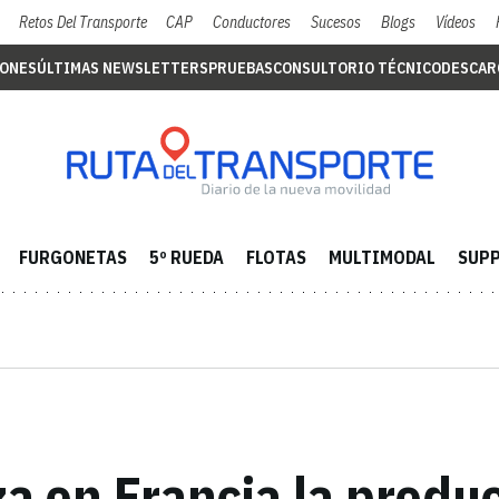
Retos Del Transporte
CAP
Conductores
Sucesos
Blogs
Vídeos
IONES
ÚLTIMAS NEWSLETTERS
PRUEBAS
CONSULTORIO TÉCNICO
DESCAR
FURGONETAS
5º RUEDA
FLOTAS
MULTIMODAL
SUPP
iza en Francia la produ