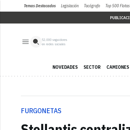
Temas Destacados
Legislación
Tacógrafo
Top 500 Flotas
PUBLICAC
52,000
seguidores
en redes sociales
NOVEDADES
SECTOR
CAMIONES
FURGONETAS
Stellantis central