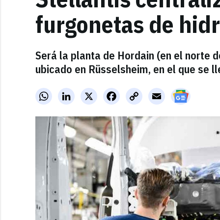
furgonetas de hid
Será la planta de Hordain (en el norte d
ubicado en Rüsselsheim, en el que se ll
WhatsApp
LinkedIn
X
Facebook
Copy
Email
Link