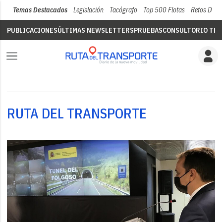
Temas Destacados
Legislación
Tacógrafo
Top 500 Flotas
Retos Del 
PUBLICACIONES
ÚLTIMAS NEWSLETTERS
PRUEBAS
CONSULTORIO TÉC
RUTA DEL TRANSPORTE