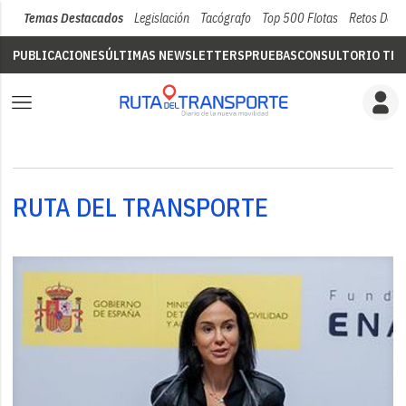
Temas Destacados
Legislación
Tacógrafo
Top 500 Flotas
Retos Del 
PUBLICACIONES
ÚLTIMAS NEWSLETTERS
PRUEBAS
CONSULTORIO TÉC
RUTA DEL TRANSPORTE