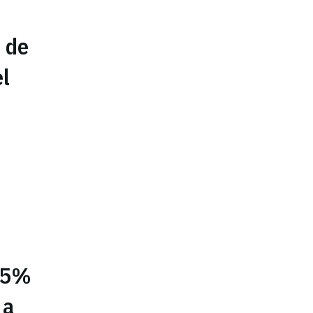
 de
el
35%
 a