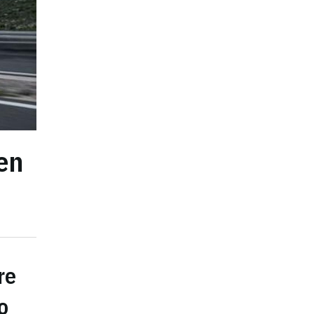
en
re
o