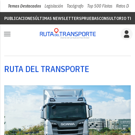
Temas Destacados
Legislación
Tacógrafo
Top 500 Flotas
Retos Del 
PUBLICACIONES
ÚLTIMAS NEWSLETTERS
PRUEBAS
CONSULTORIO TÉC
RUTA DEL TRANSPORTE