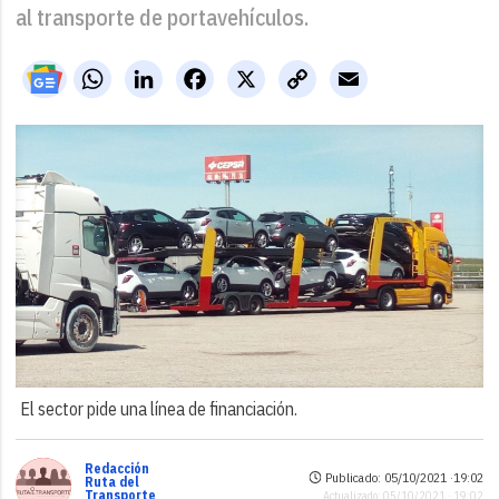
al transporte de portavehículos.
WhatsApp
LinkedIn
Facebook
X
Copy
Email
Link
El sector pide una línea de financiación.
Redacción
Publicado: 05/10/2021 ·
19:02
Ruta del
Transporte
Actualizado: 05/10/2021 · 19:02