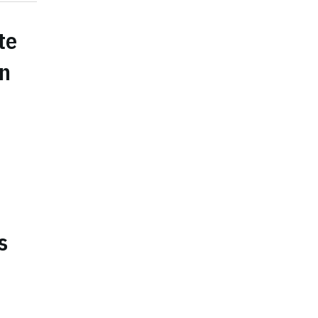
te
en
s