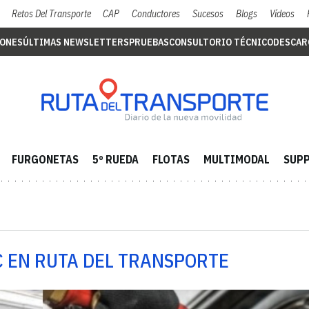
Retos Del Transporte
CAP
Conductores
Sucesos
Blogs
Vídeos
IONES
ÚLTIMAS NEWSLETTERS
PRUEBAS
CONSULTORIO TÉCNICO
DESCAR
FURGONETAS
5º RUEDA
FLOTAS
MULTIMODAL
SUPP
C EN RUTA DEL TRANSPORTE