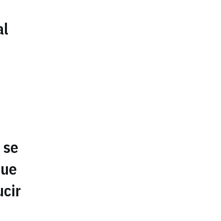
al
:
 se
que
ucir